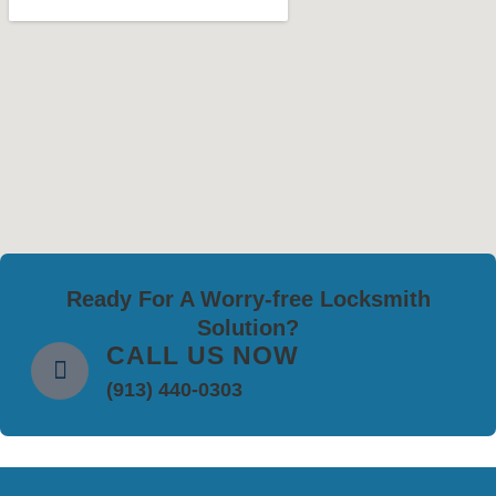
Ready For A Worry-free Locksmith
Solution?
CALL US NOW
(913) 440-0303