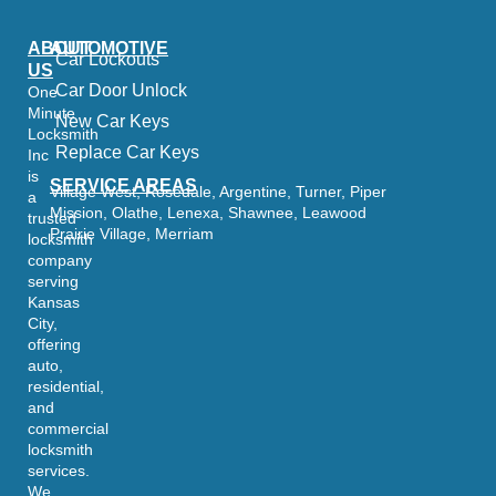
ABOUT
AUTOMOTIVE
Car Lockouts
US
Car Door Unlock
One
Minute
New Car Keys
Locksmith
Replace Car Keys
Inc
is
SERVICE AREAS
Village West, Rosedale, Argentine, Turner, Piper
a
Mission, Olathe, Lenexa, Shawnee, Leawood
trusted
Prairie Village, Merriam
locksmith
company
serving
Kansas
City,
offering
auto,
residential,
and
commercial
locksmith
services.
We